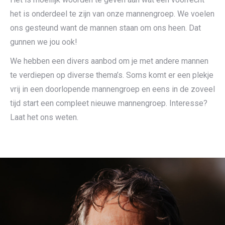
het is onderdeel te zijn van onze mannengroep. We voelen
ons gesteund want de mannen staan om ons heen. Dat
gunnen we jou ook!
We hebben een divers aanbod om je met andere mannen
te verdiepen op diverse thema’s. Soms komt er een plekje
vrij in een doorlopende mannengroep en eens in de zoveel
tijd start een compleet nieuwe mannengroep. Interesse?
Laat het ons weten.