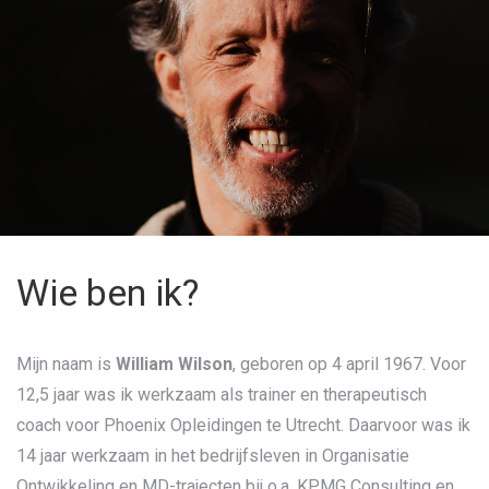
Wie ben ik?
Mijn naam is
William Wilson
, geboren op 4 april 1967. Voor
12,5 jaar was ik werkzaam als trainer en therapeutisch
coach voor Phoenix Opleidingen te Utrecht. Daarvoor was ik
14 jaar werkzaam in het bedrijfsleven in Organisatie
Ontwikkeling en MD-trajecten bij o.a. KPMG Consulting en