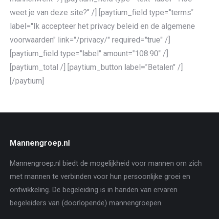
weet je van deze site?" /] [paytium_field type="terms"
label="Ik accepteer het privacy beleid en de algemene
voorwaarden" link="/privacy/" required="true" /]
[paytium_field type="label" amount="108.90" /]
[paytium_total /] [paytium_button label="Betalen" /]
[/paytium]
Mannengroep.nl
Mannengroep.nl biedt de mogelijkheid voor mannen om zich
met mannen te verbinden voor hun persoonlijke groei en
ontwikkeling. De begeleiding is in handen van ervaren
begeleiders van (doorlopende) mannengroepen.