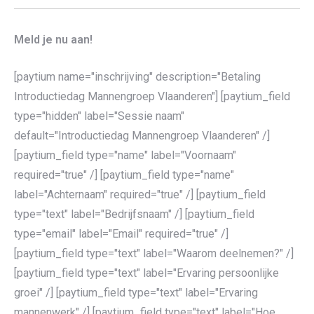
Meld je nu aan!
[paytium name="inschrijving" description="Betaling
Introductiedag Mannengroep Vlaanderen"] [paytium_field
type="hidden" label="Sessie naam"
default="Introductiedag Mannengroep Vlaanderen" /]
[paytium_field type="name" label="Voornaam"
required="true" /] [paytium_field type="name"
label="Achternaam" required="true" /] [paytium_field
type="text" label="Bedrijfsnaam" /] [paytium_field
type="email" label="Email" required="true" /]
[paytium_field type="text" label="Waarom deelnemen?" /]
[paytium_field type="text" label="Ervaring persoonlijke
groei" /] [paytium_field type="text" label="Ervaring
mannenwerk" /] [paytium_field type="text" label="Hoe